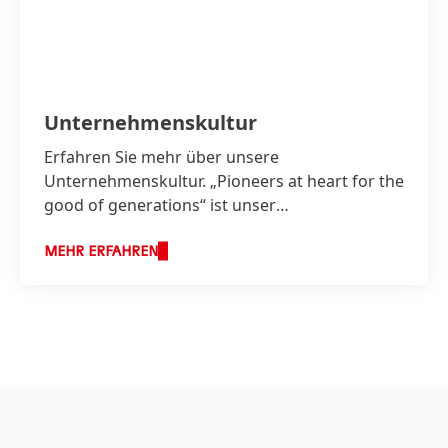
Unternehmenskultur
Erfahren Sie mehr über unsere
Unternehmenskultur. „Pioneers at heart for the
good of generations“ ist unser
Unternehmenszweck, der alle bei Henkel
vereint.
MEHR ERFAHREN