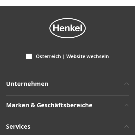
Österreich | Website wechseln
Unternehmen
Über Henkel
Marken & Geschäftsbereiche
Zahlen und Fakten
Henkel Adhesive Technologies
Pressemitteilungen
Services
Henkel Consumer Brands