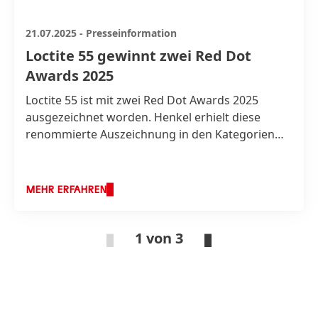
21.07.2025
-
Presseinformation
Loctite 55 gewinnt zwei Red Dot
Awards 2025
Loctite 55 ist mit zwei Red Dot Awards 2025
ausgezeichnet worden. Henkel erhielt diese
renommierte Auszeichnung in den Kategorien
‘Product Design’ und ‘Sustainable Design’ für die
robuste und praktische Konstruktion sowie die
Verbesserungen im Bereich der Nachhaltigkeit
MEHR ERFAHREN
der Verpackung des 160m Gebindes seines
führenden Gewindedichtfadens. Loctite 55
gewann bereits den Deutschen
1 von 3
Verpackungspreis 2024 und in diesem Jahr auch
den WorldStar Global Packaging Award.