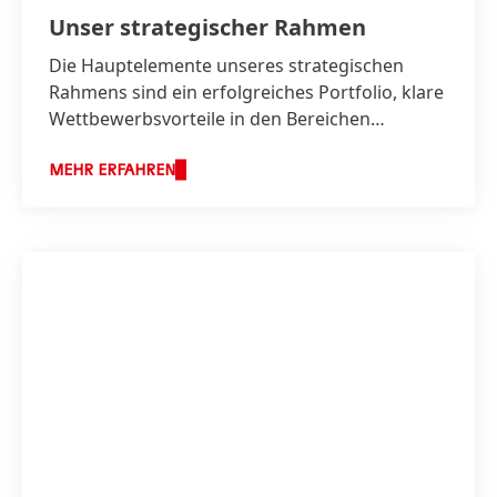
Unser strategischer Rahmen
Die Hauptelemente unseres strategischen
Rahmens sind ein erfolgreiches Portfolio, klare
Wettbewerbsvorteile in den Bereichen
Innovation, Nachhaltigkeit und Digitalisierung
sowie zukunftsfähige Geschäftsprozesse –
MEHR ERFAHREN
aufbauend auf einer starken
Unternehmenskultur.