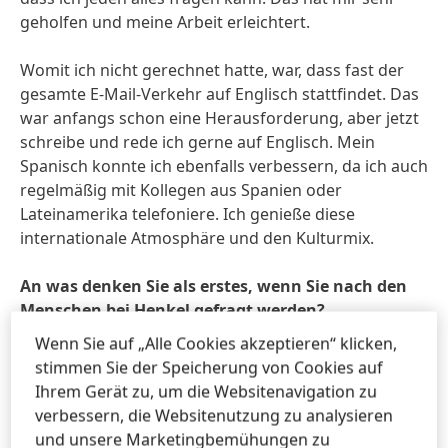
geholfen und meine Arbeit erleichtert.
Womit ich nicht gerechnet hatte, war, dass fast der
gesamte E-Mail-Verkehr auf Englisch stattfindet. Das
war anfangs schon eine Herausforderung, aber jetzt
schreibe und rede ich gerne auf Englisch. Mein
Spanisch konnte ich ebenfalls verbessern, da ich auch
regelmäßig mit Kollegen aus Spanien oder
Lateinamerika telefoniere. Ich genieße diese
internationale Atmosphäre und den Kulturmix.
An was denken Sie als erstes, wenn Sie nach den
Menschen bei Henkel gefragt werden?
Ich arbeite in Hamburg, nicht in Düsseldorf – habe
Wenn Sie auf „Alle Cookies akzeptieren“ klicken,
also vorwiegend Kontakt mit dem Team von
stimmen Sie der Speicherung von Cookies auf
Schwarzkopf Professional. Aber ganz gleich mit wem
Ihrem Gerät zu, um die Websitenavigation zu
ich bei Henkel auf der Welt spreche, ich stoße immer
verbessern, die Websitenutzung zu analysieren
auf höfliche Menschen, die mir wirklich weiterhelfen
und unsere Marketingbemühungen zu