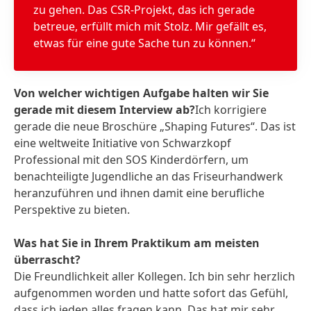
zu gehen. Das CSR-Projekt, das ich gerade
betreue, erfüllt mich mit Stolz. Mir gefällt es,
etwas für eine gute Sache tun zu können.“
Von welcher wichtigen Aufgabe halten wir Sie
gerade mit diesem Interview ab?
Ich korrigiere
gerade die neue Broschüre „Shaping Futures“. Das ist
eine weltweite Initiative von Schwarzkopf
Professional mit den SOS Kinderdörfern, um
benachteiligte Jugendliche an das Friseurhandwerk
heranzuführen und ihnen damit eine berufliche
Perspektive zu bieten.
Was hat Sie in Ihrem Praktikum am meisten
überrascht?
Die Freundlichkeit aller Kollegen. Ich bin sehr herzlich
aufgenommen worden und hatte sofort das Gefühl,
dass ich jeden alles fragen kann. Das hat mir sehr