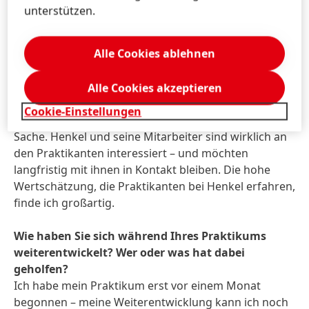
wollen. Ich finde, dass bei Henkel echte Teamplayer
unterstützen.
arbeiten.
Alle Cookies ablehnen
Über den Job hinaus – welches Angebot an die
Praktikanten schätzen Sie besonders?
Für jemanden wie mich, der kurz vor seinem
Alle Cookies akzeptieren
Abschluss steht, ist vor allem das
Cookie-Einstellungen
Praktikantenbindungsprogramm eine spannende
Sache. Henkel und seine Mitarbeiter sind wirklich an
den Praktikanten interessiert – und möchten
langfristig mit ihnen in Kontakt bleiben. Die hohe
Wertschätzung, die Praktikanten bei Henkel erfahren,
finde ich großartig.
Wie haben Sie sich während Ihres Praktikums
weiterentwickelt? Wer oder was hat dabei
geholfen?
Ich habe mein Praktikum erst vor einem Monat
begonnen – meine Weiterentwicklung kann ich noch