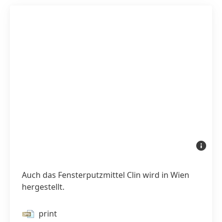
Auch
das
Fensterp
Clin
wird
Auch das Fensterputzmittel Clin wird in Wien
in
Wien
hergestellt.
hergestel
print