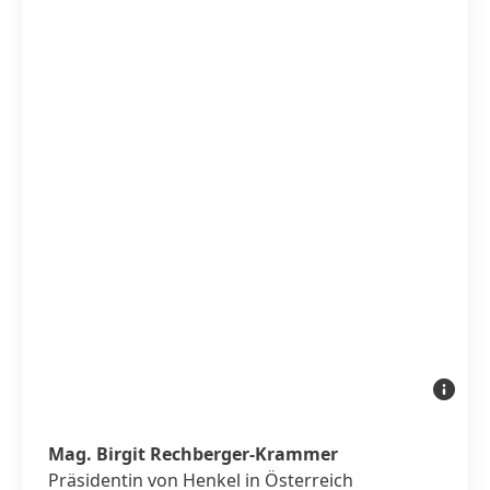
Mag.
Birgit
Rechberg
Kramme
Mag. Birgit Rechberger-Krammer
Präsidentin von Henkel in Österreich