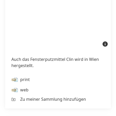
Auch
das
Fensterp
Clin
wird
Auch das Fensterputzmittel Clin wird in Wien
in
Wien
hergestellt.
hergestel
print
web
Zu meiner Sammlung hinzufügen