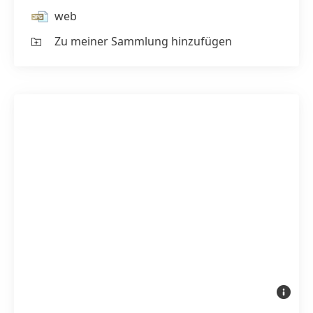
web
Zu meiner Sammlung hinzufügen
Mehrere
Persil-
Waschmit