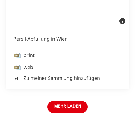
Persil-
Waschmit
bewege
sich
mit
Persil-Abfüllung in Wien
hoher
Geschwin
auf
einem
print
gebogen
Förderba
web
Zu meiner Sammlung hinzufügen
MEHR LADEN