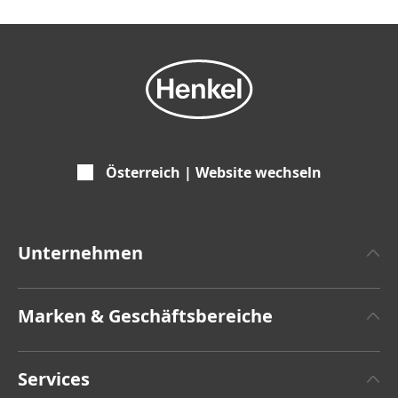
Österreich | Website wechseln
Unternehmen
Über Henkel
Marken & Geschäftsbereiche
Zahlen und Fakten
Henkel Adhesive Technologies
Pressemitteilungen
Services