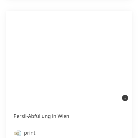
Nahauf
einer
Persil-
Waschmit
auf
Persil-Abfüllung in Wien
einem
gebogen
Förderba
print