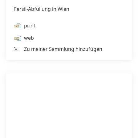
am
Ende
Persil-Abfüllung in Wien
der
Produkti
auf
einem
print
Förderb
gruppier
web
Zu meiner Sammlung hinzufügen