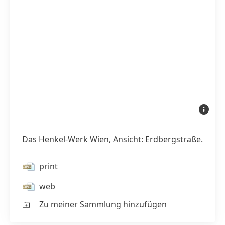
Das
Henkel-
Werk
Wien,
Ansicht:
Das Henkel-Werk Wien, Ansicht: Erdbergstraße.
Erdbergs
print
web
Zu meiner Sammlung hinzufügen