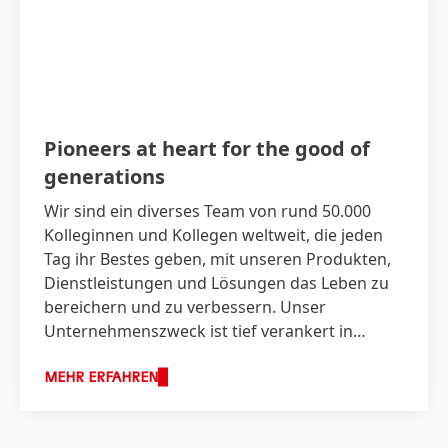
Pioneers at heart for the good of
generations
Wir sind ein diverses Team von rund 50.000
Kolleginnen und Kollegen weltweit, die jeden
Tag ihr Bestes geben, mit unseren Produkten,
Dienstleistungen und Lösungen das Leben zu
bereichern und zu verbessern. Unser
Unternehmenszweck ist tief verankert in
unserer DNA und schreibt unsere
Erfolgsgeschichte von Innovation,
MEHR ERFAHREN
Verantwortung und Nachhaltigkeit in die
Zukunft fort. Unsere gemeinsamen Werte und