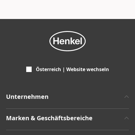
Leadership Commitments leiten unsere
Entscheidungen und unser Handeln jeden Tag.
Österreich | Website wechseln
Unternehmen
Über Henkel
Marken & Geschäftsbereiche
Zahlen und Fakten
Henkel Adhesive Technologies