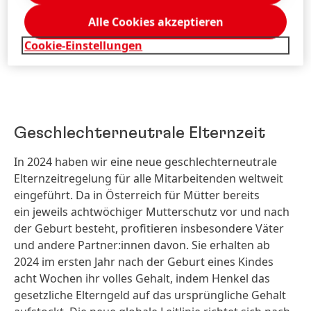
Wir sehen aber auch, dass noch mehr getan werden
muss und sind fest entschlossen, unsere
Alle Cookies akzeptieren
Anstrengungen deutlich zu verstärken. Erfahren Sie
Cookie-Einstellungen
mehr dazu unter unserer Kerndimension Geschlecht.
Geschlechterneutrale Elternzeit
In 2024 haben wir eine neue geschlechterneutrale
Elternzeitregelung für alle Mitarbeitenden weltweit
eingeführt. Da in Österreich für Mütter bereits
ein jeweils achtwöchiger Mutterschutz vor und nach
der Geburt besteht, profitieren insbesondere Väter
und andere Partner:innen davon. Sie erhalten ab
2024 im ersten Jahr nach der Geburt eines Kindes
acht Wochen ihr volles Gehalt, indem Henkel das
gesetzliche Elterngeld auf das ursprüngliche Gehalt