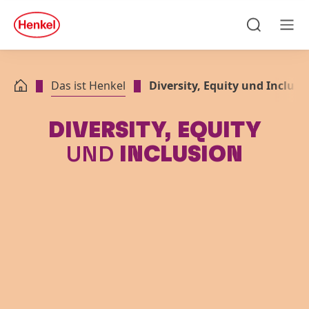
Zu Hauptinhalt springen
Zu Footer springen
quick
search
Suchen
Men
Das ist Henkel
Diversity, Equity und Inclusi
DIVERSITY, EQUITY
UND
INCLUSION