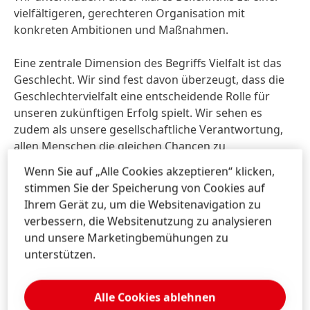
vielfältigeren, gerechteren Organisation mit
konkreten Ambitionen und Maßnahmen.
Eine zentrale Dimension des Begriffs Vielfalt ist das
Geschlecht. Wir sind fest davon überzeugt, dass die
Geschlechtervielfalt eine entscheidende Rolle für
unseren zukünftigen Erfolg spielt. Wir sehen es
zudem als unsere gesellschaftliche Verantwortung,
allen Menschen die gleichen Chancen zu
ermöglichen.
Wenn Sie auf „Alle Cookies akzeptieren“ klicken,
stimmen Sie der Speicherung von Cookies auf
Unser Ziel ist es, den Frauenanteil im Unternehmen
Ihrem Gerät zu, um die Websitenavigation zu
auf allen Ebenen kontinuierlich zu erhöhen. Wir sind
verbessern, die Websitenutzung zu analysieren
bereits auf einem guten Weg und haben in den
und unsere Marketingbemühungen zu
letzten Jahren viele Fortschritte erzielt, sodass der
unterstützen.
Anteil von Frauen in Führungspositionen bis 2025 auf
über 43 Prozent gesteigert werden konnte.
Alle Cookies ablehnen