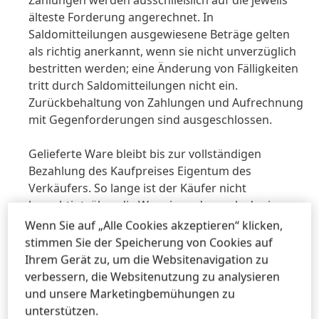
Zahlungen werden ausschließlich auf die jeweils
älteste Forderung angerechnet. In
Saldomitteilungen ausgewiesene Beträge gelten
als richtig anerkannt, wenn sie nicht unverzüglich
bestritten werden; eine Änderung von Fälligkeiten
tritt durch Saldomitteilungen nicht ein.
Zurückbehaltung von Zahlungen und Aufrechnung
mit Gegenforderungen sind ausgeschlossen.
Gelieferte Ware bleibt bis zur vollständigen
Bezahlung des Kaufpreises Eigentum des
Verkäufers. So lange ist der Käufer nicht
berechtigt, über die Ware in anderer als der im
ordentlichen Geschäftsbetrieb üblichen Weise
Wenn Sie auf „Alle Cookies akzeptieren“ klicken,
(Verbrauch, Verarbeitung oder
stimmen Sie der Speicherung von Cookies auf
Weiterveräußerung) zu verfügen. Bei
Ihrem Gerät zu, um die Websitenavigation zu
Weiterveräußerung gelieferter Ware tritt der
verbessern, die Websitenutzung zu analysieren
Käufer den hiefür vereinbarten Erlös daraus
und unsere Marketingbemühungen zu
sicherungshalber an den Verkäufer ab, bei
unterstützen.