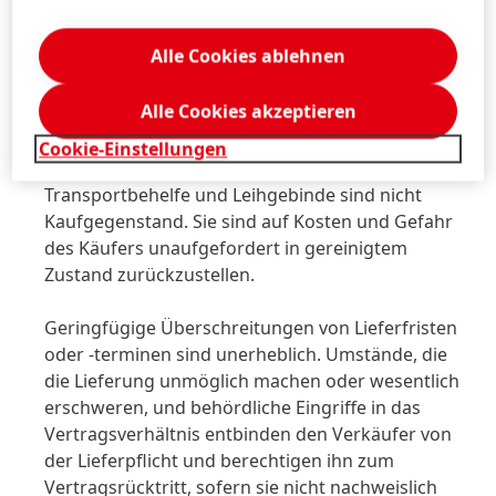
Verarbeitung tritt anteiliges Miteigentum am
Verarbeitungsergebnis ein. Von der
Alle Cookies ablehnen
Geltendmachung von Rechten durch Dritte an im
Vorbehaltseigentum stehendem Vermögen des
Alle Cookies akzeptieren
Käufers ist der Verkäufer umgehend zu
verständigen.
Cookie-Einstellungen
Transportbehelfe und Leihgebinde sind nicht
Kaufgegenstand. Sie sind auf Kosten und Gefahr
des Käufers unaufgefordert in gereinigtem
Zustand zurückzustellen.
Geringfügige Überschreitungen von Lieferfristen
oder -terminen sind unerheblich. Umstände, die
die Lieferung unmöglich machen oder wesentlich
erschweren, und behördliche Eingriffe in das
Vertragsverhältnis entbinden den Verkäufer von
der Lieferpflicht und berechtigen ihn zum
Vertragsrücktritt, sofern sie nicht nachweislich