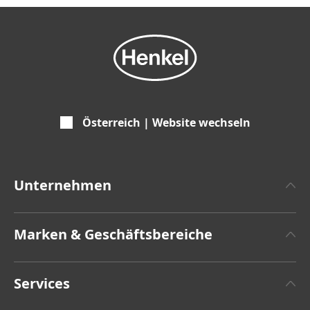
Österreich | Website wechseln
Unternehmen
Über Henkel
Marken & Geschäftsbereiche
Zahlen und Fakten
Henkel Adhesive Technologies
Pressemitteilungen
Services
Henkel Consumer Brands