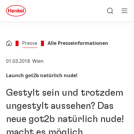
Zu Hauptinhalt springen
Zu Footer springen
quick
search
Suchen
Men
Presse
Alle Presseinformationen
01.03.2018
Wien
Launch got2b natürlich nude!
Gestylt sein und trotzdem
ungestylt aussehen? Das
neue got2b natürlich nude!
macht es möglich