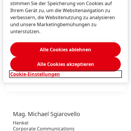
stimmen Sie der Speicherung von Cookies auf
Ihrem Gerät zu, um die Websitenavigation zu
got2b natürlich nude! Entwirrer Durchkämm-
verbessern, die Websitenutzung zu analysieren
Spray
und unsere Marketingbemühungen zu
unterstützen.
print
web
Alle Cookies ablehnen
Zu meiner Sammlung hinzufügen
Alle Cookies akzeptieren
1 von 3
Cookie-Einstellungen
Mag. Michael
Sgiarovello
Henkel
Corporate Communications