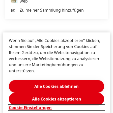
web
Zu meiner Sammlung hinzufügen
Mag. Michael
Sgiarovello
Wenn Sie auf „Alle Cookies akzeptieren“ klicken,
Henkel
stimmen Sie der Speicherung von Cookies auf
Corporate Communications
Ihrem Gerät zu, um die Websitenavigation zu
Austria, Bosnia, Bulgaria, Croatia, Romania,
verbessern, die Websitenutzung zu analysieren
Serbia, Slovenia
und unsere Marketingbemühungen zu
unterstützen.
+43 676 8993 2744
michael.sgiarovello@henkel.com
Alle Cookies ablehnen
Download Visitenkarte
Alle Cookies akzeptieren
Zu meiner Sammlung hinzufügen
Cookie-Einstellungen