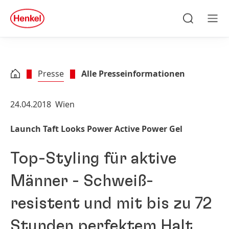
Zu Hauptinhalt springen
Zu Footer springen
quick
search
Suchen
Men
Presse
Alle Presseinformationen
24.04.2018
Wien
Launch Taft Looks Power Active Power Gel
Top-Styling für aktive
Männer - Schweiß-
resistent und mit bis zu 72
Stunden perfektem Halt