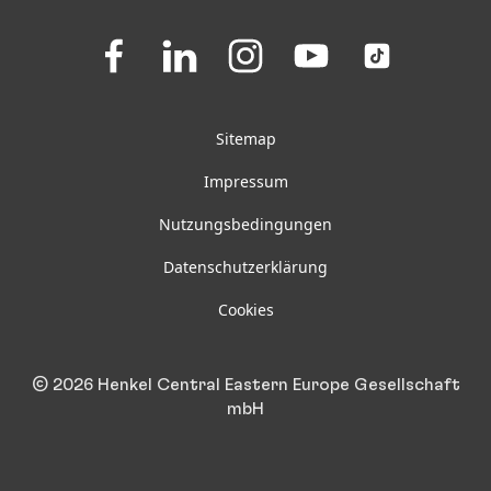
FAQ
Folgen
Folgen
Folgen
Folgen
Folgen
Sie
Sie
Sie
Sie
Sie
uns
uns
uns
uns
uns
auf
auf
auf
auf
auf
Facebook
LinkedIn
Instagram
Youtube
TikTok
Sitemap
Impressum
Nutzungsbedingungen
Datenschutzerklärung
Cookies
© 2026 Henkel Central Eastern Europe Gesellschaft
mbH