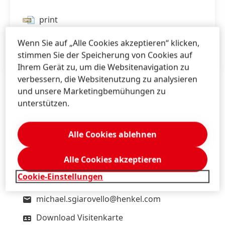
print
web
Wenn Sie auf „Alle Cookies akzeptieren“ klicken,
stimmen Sie der Speicherung von Cookies auf
Zu meiner Sammlung hinzufügen
Ihrem Gerät zu, um die Websitenavigation zu
verbessern, die Websitenutzung zu analysieren
und unsere Marketingbemühungen zu
unterstützen.
Mag. Michael
Sgiarovello
Henkel
Alle Cookies ablehnen
Corporate Communications
Austria, Bosnia, Bulgaria, Croatia, Romania,
Serbia, Slovenia
Alle Cookies akzeptieren
Cookie-Einstellungen
+43 676 8993 2744
michael.sgiarovello@henkel.com
Download Visitenkarte