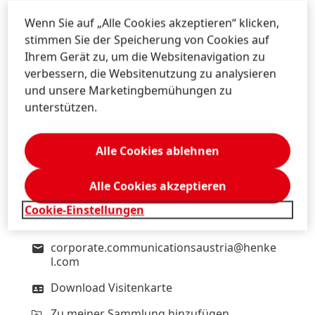
Download Visitenkarte
Wenn Sie auf „Alle Cookies akzeptieren“ klicken,
stimmen Sie der Speicherung von Cookies auf
Zu meiner Sammlung hinzufügen
Ihrem Gerät zu, um die Websitenavigation zu
verbessern, die Websitenutzung zu analysieren
und unsere Marketingbemühungen zu
unterstützen.
Daniela
Sykora
Henkel
Alle Cookies ablehnen
Corporate Communications
Brand PR
Alle Cookies akzeptieren
South East Europe
Cookie-Einstellungen
+43-1-71104-2254
corporate.communicationsaustria@henke
l.com
Download Visitenkarte
Zu meiner Sammlung hinzufügen