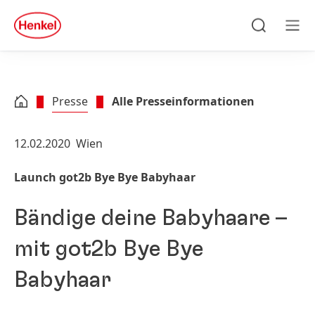
Zu Hauptinhalt springen
Zu Footer springen
quick
search
Suchen
Men
Presse
Alle Presseinformationen
12.02.2020
Wien
Launch got2b Bye Bye Babyhaar
Bändige deine Babyhaare –
mit got2b Bye Bye
Babyhaar