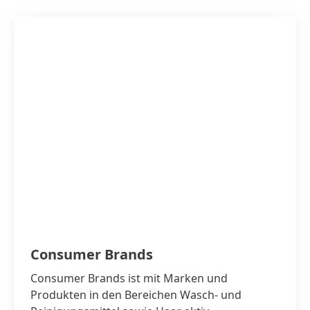
got2b Mähne hoch Gripgebender Forming-
Spray
print
web
Zu meiner Sammlung hinzufügen
Consumer Brands
Consumer Brands ist mit Marken und
Produkten in den Bereichen Wasch- und