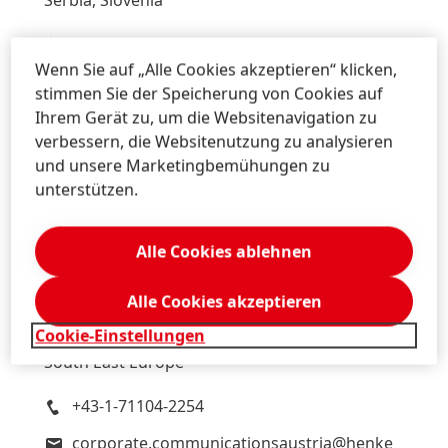
Serbia, Slovenia
+43 676 8993 2744
Wenn Sie auf „Alle Cookies akzeptieren“ klicken,
michael.sgiarovello@henkel.com
stimmen Sie der Speicherung von Cookies auf
Ihrem Gerät zu, um die Websitenavigation zu
Download Visitenkarte
verbessern, die Websitenutzung zu analysieren
Zu meiner Sammlung hinzufügen
und unsere Marketingbemühungen zu
unterstützen.
Alle Cookies ablehnen
Daniela
Sykora
Alle Cookies akzeptieren
Henkel
Corporate Communications
Cookie-Einstellungen
Brand PR
South East Europe
+43-1-71104-2254
corporate.communicationsaustria@henke