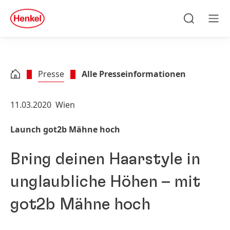
Zu Hauptinhalt springen
Zu Footer springen
quick
search
Suchen
Men
Presse
Alle Presseinformationen
11.03.2020
Wien
Launch got2b Mähne hoch
Bring deinen Haarstyle in
unglaubliche Höhen – mit
got2b Mähne hoch