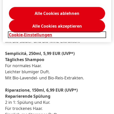
Mit Bio-Oliven- und Bio-Basilikum-Extrakten.
Alle Cookies ablehnen
Equilibrio, 250ml, 5,99 EUR (UVP*)
Klärendes Shampoo
Alle Cookies akzeptieren
Für fettiges Haar.
Cookie-Einstellungen
Prickelnd frischer Duft.
Mit Bio-Salbei- und Bio-Minz-Extrakten.
Semplicitá, 250ml, 5,99 EUR (UVP*)
Tägliches Shampoo
Für normales Haar.
Leichter blumiger Duft.
Mit Bio-Lavendel- und Bio-Reis-Extrakten.
Riparazione, 150ml, 6,99 EUR (UVP*)
Reparierende Spülung
2 in 1: Spülung und Kur.
Für trockenes Haar.