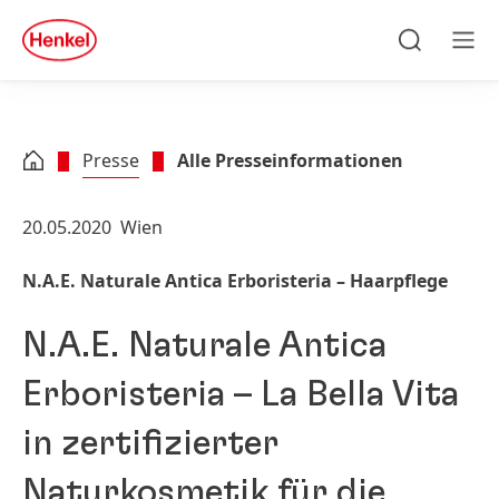
Zu Hauptinhalt springen
Zu Footer springen
quick
search
Suchen
Men
Presse
Alle Presseinformationen
20.05.2020
Wien
N.A.E. Naturale Antica Erboristeria – Haarpflege
N.A.E. Naturale Antica
Erboristeria – La Bella Vita
in zertifizierter
Naturkosmetik für die