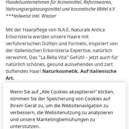
Handelsunternehmen für Arzneimittel, Reformwaren,
Nahrungsergänzungsmittel und kosmetische Mittel e.V
***teilweise inkl. Wasser
Mit der Haarpflege von N.A.E. Naturale Antica
Erboristeria werden unsere Haare mit
verführerischen Düften und Formeln, inspiriert von
der italienischen Erboristeria-Expertise, natürlich
verwöhnt. Das "La Bella Vita" Gefühl – jetzt auch für
natürlich schönes, gesund aussehendes und zart
duftendes Haar!
Naturkosmetik. Auf italienische
Art.
Wenn Sie auf „Alle Cookies akzeptieren“ klicken,
N.A.E. Haarpflege im Überblick
stimmen Sie der Speicherung von Cookies auf
Ihrem Gerät zu, um die Websitenavigation zu
Riparazione, 250ml, 5,99 EUR (UVP*)
verbessern, die Websitenutzung zu analysieren
Reparierendes Shampoo
und unsere Marketingbemühungen zu
Für trockenes Haar.
unterstützen.
Sinnlich-mediterraner Duft.