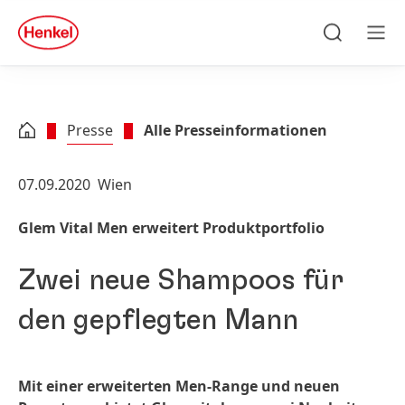
Zu Hauptinhalt springen
Zu Footer springen
quick
search
Suchen
Men
Presse
Alle Presseinformationen
07.09.2020
Wien
Glem Vital Men erweitert Produktportfolio
Zwei neue Shampoos für
den gepflegten Mann
Mit einer erweiterten Men-Range und neuen