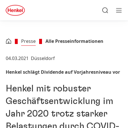
Zu Hauptinhalt springen
Zu Footer springen
quick
search
Suchen
Men
Presse
Alle Presseinformationen
04.03.2021
Düsseldorf
Henkel schlägt Dividende auf Vorjahresniveau vor
Henkel mit robuster
Geschäftsentwicklung im
Jahr 2020 trotz starker
Belastungen durch COVID-