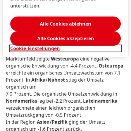
unterstützen.
Die
Wachstumsregionen
verzeichneten eine
organische Umsatzsteigerung von 3,0 Prozent. Die
Geschäfte in den
reifen Märkten
zeigten mit -3,2
Alle Cookies ablehnen
Prozent eine rückläufige organische
Umsatzentwicklung.
Alle Cookies akzeptieren
Cookie-Einstellungen
In einem weiterhin wettbewerbsintensiven
Marktumfeld zeigte
Westeuropa
eine negative
organische Entwicklung von -4,4 Prozent.
Osteuropa
erreichte ein organisches Umsatzwachstum von 7,1
Prozent. In
Afrika/Nahost
stieg der Umsatz
organisch um
7,0 Prozent. Die organische Umsatzentwicklung in
Nordamerika
lag bei -2,2 Prozent.
Lateinamerika
verzeichnete einen leichten organischen
Umsatzrückgang von -0,5 Prozent.
In der Region
Asien/Pazifik
ging der Umsatz
organisch um -1,6 Prozent zurück.