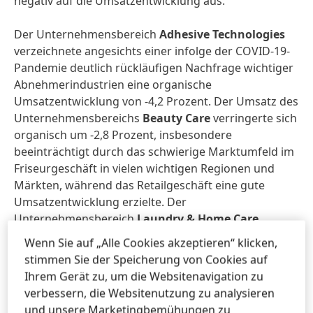
negativ auf die Umsatzentwicklung aus.
Der Unternehmensbereich
Adhesive Technologies
verzeichnete angesichts einer infolge der COVID-19-
Pandemie deutlich rückläufigen Nachfrage wichtiger
Abnehmerindustrien eine organische
Umsatzentwicklung von -4,2 Prozent. Der Umsatz des
Unternehmensbereichs
Beauty Care
verringerte sich
organisch um -2,8 Prozent, insbesondere
beeinträchtigt durch das schwierige Marktumfeld im
Friseurgeschäft in vielen wichtigen Regionen und
Märkten, während das Retailgeschäft eine gute
Umsatzentwicklung erzielte. Der
Unternehmensbereich
Laundry & Home Care
erzielte ein sehr starkes organisches
Wenn Sie auf „Alle Cookies akzeptieren“ klicken,
Umsatzwachstum von 5,6 Prozent. Die Entwicklung
stimmen Sie der Speicherung von Cookies auf
war durch starke Innovationen und die
Ihrem Gerät zu, um die Websitenavigation zu
pandemiebedingt stärkere Nachfrage nach
verbessern, die Websitenutzung zu analysieren
Hygieneprodukten getragen.
und unsere Marketingbemühungen zu