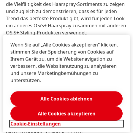
die Vielfältigkeit des Haarspray-Sortiments zu zeigen
und zugleich zu demonstrieren, dass es für jeden
Trend das perfekte Produkt gibt, wird für jeden Look
ein anderes OSiS+ Haarspray zusammen mit anderen
OSiS+ Styling-Produkten verwendet:
Wenn Sie auf „Alle Cookies akzeptieren“ klicken,
OSiS+ Keep It Light – leichter Halt mit Hitzeschutz
stimmen Sie der Speicherung von Cookies auf
für einen natürlichen Look
Ihrem Gerät zu, um die Websitenavigation zu
OSiS+ Elastic – flexibler Halt für das Besinnen auf
verbessern, die Websitenutzung zu analysieren
den Classic-Trend
und unsere Marketingbemühungen zu
OSiS+ Freeze – starker Halt für den kunstvollen
unterstützen.
Trend
OSiS+ Freeze Pump – starker Halt Pump Spray für
einen kunstvollen Trend
Alle Cookies ablehnen
OSiS+ Session – starker Halt für einen natürlichen
Look
Alle Cookies akzeptieren
Cookie-Einstellungen
Entdecken Sie die Must-Have-Trends der Saison und
die dazu nötigen Styling-Produkte: