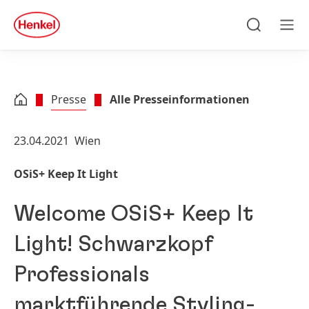
Zu Hauptinhalt springen
Zu Footer springen
quick
search
Suchen
Men
Presse
Alle Presseinformationen
23.04.2021
Wien
OSiS+ Keep It Light
Welcome OSiS+ Keep It
Light! Schwarzkopf
Professionals
marktführende Styling-