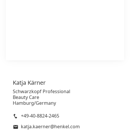
1 von 2
Katja
Kärner
print
Schwarzkopf Professional
Beauty Care
web
Hamburg/Germany
Zu meiner Sammlung hinzufügen
+49-40-8824-2465
katja.kaerner@henkel.com