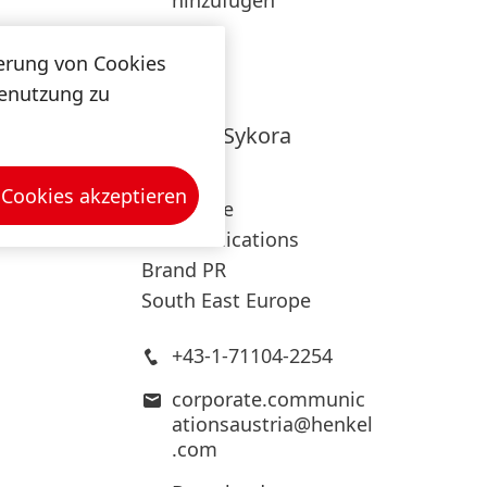
hinzufügen
herung von Cookies
tenutzung zu
Daniela
Sykora
Henkel
 Cookies akzeptieren
Corporate
Communications
Brand PR
South East Europe
+43-1-71104-2254
corporate.communic
ationsaustria@henkel
.com