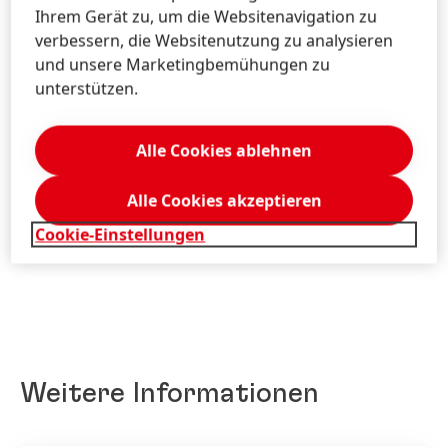
Corporate Communications
Ihrem Gerät zu, um die Websitenavigation zu
Brand PR
verbessern, die Websitenutzung zu analysieren
South East Europe
und unsere Marketingbemühungen zu
unterstützen.
+43-1-71104-2254
corporate.communicationsaustria@henke
l.com
Alle Cookies ablehnen
Download Visitenkarte
Alle Cookies akzeptieren
Zu meiner Sammlung hinzufügen
Cookie-Einstellungen
Weitere Informationen