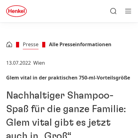
Zu Hauptinhalt springen
Zu Footer springen
quick
search
Suchen
Men
Presse
Alle Presseinformationen
13.07.2022
Wien
Glem vital in der praktischen 750-ml-Vorteilsgröße
Nachhaltiger Shampoo-
Spaß für die ganze Familie:
Glem vital gibt es jetzt
auch in „Groß“