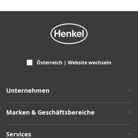
Österreich | Website wechseln
Unternehmen
Über Henkel
Marken & Geschäftsbereiche
Zahlen und Fakten
Henkel Adhesive Technologies
Pressemitteilungen
Services