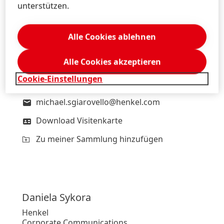
unterstützen.
Mag. Michael
Sgiarovello
Henkel
Alle Cookies ablehnen
Corporate Communications
Austria, Bosnia, Bulgaria, Croatia, Romania,
Serbia, Slovenia
Alle Cookies akzeptieren
Cookie-Einstellungen
+43 676 8993 2744
michael.sgiarovello@henkel.com
Download Visitenkarte
Zu meiner Sammlung hinzufügen
Daniela
Sykora
Henkel
Corporate Communications