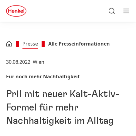
Zu Hauptinhalt springen
Zu Footer springen
quick
search
Suchen
Men
Presse
Alle Presseinformationen
30.08.2022
Wien
Für noch mehr Nachhaltigkeit
Pril mit neuer Kalt-Aktiv-
Formel für mehr
Nachhaltigkeit im Alltag