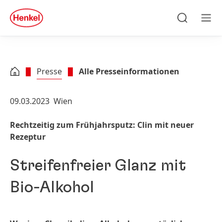
Zu Hauptinhalt springen
Zu Footer springen
quick
search
Suchen
Men
Presse
Alle Presseinformationen
09.03.2023
Wien
Rechtzeitig zum Frühjahrsputz: Clin mit neuer
Rezeptur
Streifenfreier Glanz mit
Bio-Alkohol