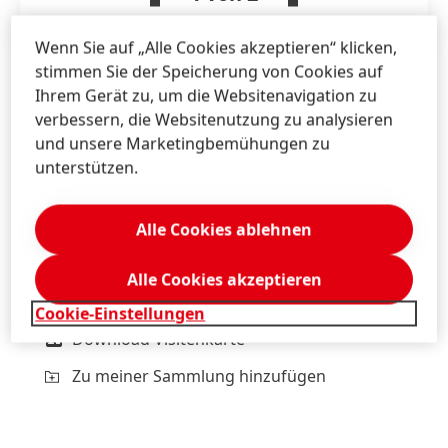
Wenn Sie auf „Alle Cookies akzeptieren“ klicken,
stimmen Sie der Speicherung von Cookies auf
Ihrem Gerät zu, um die Websitenavigation zu
verbessern, die Websitenutzung zu analysieren
Mag. Michael
Sgiarovello
und unsere Marketingbemühungen zu
Henkel
unterstützen.
Corporate Communications
Austria, Bosnia, Bulgaria, Croatia, Romania,
Serbia, Slovenia
Alle Cookies ablehnen
+43 676 8993 2744
Alle Cookies akzeptieren
michael.sgiarovello@henkel.com
Cookie-Einstellungen
Download Visitenkarte
Zu meiner Sammlung hinzufügen