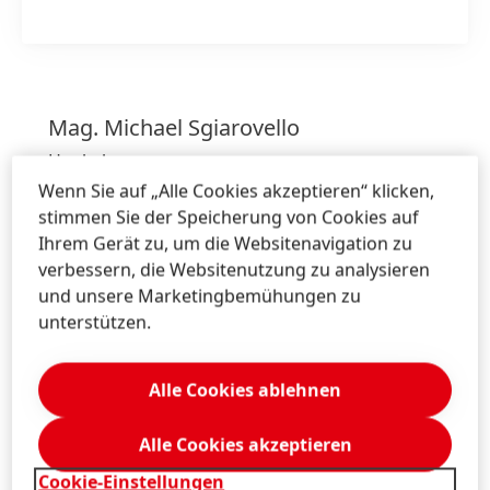
Mag. Michael
Sgiarovello
Henkel
Corporate Communications
Wenn Sie auf „Alle Cookies akzeptieren“ klicken,
Austria, Bosnia, Bulgaria, Croatia, Romania,
stimmen Sie der Speicherung von Cookies auf
Serbia, Slovenia
Ihrem Gerät zu, um die Websitenavigation zu
verbessern, die Websitenutzung zu analysieren
+43 676 8993 2744
und unsere Marketingbemühungen zu
michael.sgiarovello@henkel.com
unterstützen.
Download Visitenkarte
Alle Cookies ablehnen
Zu meiner Sammlung hinzufügen
Alle Cookies akzeptieren
Cookie-Einstellungen