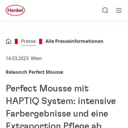
Zu Hauptinhalt springen
Zu Footer springen
quick
search
Suchen
Men
Presse
Alle Presseinformationen
14.03.2023
Wien
Relaunch Perfect Mousse
Perfect Mousse mit
HAPTIQ System: intensive
Farbergebnisse und eine
Extraportion Pflege ab