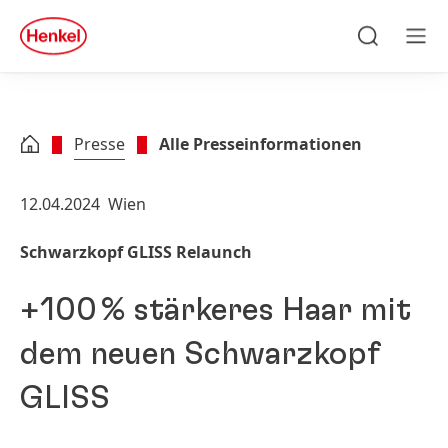
Zu Hauptinhalt springen
Zu Footer springen
quick
search
Suchen
Men
Presse
Alle Presseinformationen
12.04.2024
Wien
Schwarzkopf GLISS Relaunch
+100 % stärkeres Haar mit
dem neuen Schwarzkopf
GLISS