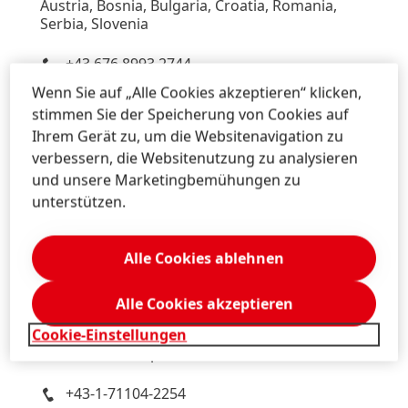
Austria, Bosnia, Bulgaria, Croatia, Romania,
Serbia, Slovenia
+43 676 8993 2744
Wenn Sie auf „Alle Cookies akzeptieren“ klicken,
michael.sgiarovello@henkel.com
stimmen Sie der Speicherung von Cookies auf
Download Visitenkarte
Ihrem Gerät zu, um die Websitenavigation zu
verbessern, die Websitenutzung zu analysieren
Zu meiner Sammlung hinzufügen
und unsere Marketingbemühungen zu
unterstützen.
Alle Cookies ablehnen
Daniela
Sykora
Henkel
Alle Cookies akzeptieren
Corporate Communications
Cookie-Einstellungen
Brand PR
South East Europe
+43-1-71104-2254