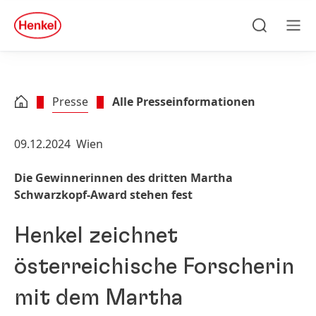
Zu Hauptinhalt springen
Zu Footer springen
quick
search
Suchen
Men
Presse
Alle Presseinformationen
09.12.2024
Wien
Die Gewinnerinnen des dritten Martha
Schwarzkopf-Award stehen fest
Henkel zeichnet
österreichische Forscherin
mit dem Martha