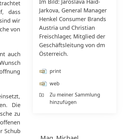
Im Bild: Jaroslava Haid-
trachtet
Jarkova, General Manager
f, dass
Henkel Consumer Brands
sind wir
Austria und Christian
che von
Freischlager, Mitglied der
Geschäftsleitung von dm
Österreich.
ont auch
n Wunsch
print
offnung
web
Zu meiner Sammlung
insetzt,
hinzufügen
en. Die
nsche zu
roffenen
er Schub
Mag. Michael