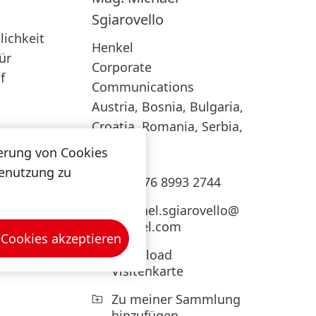
Sgiarovello
ichkeit
Henkel
ür
Corporate
f
Communications
Austria, Bosnia, Bulgaria,
Croatia, Romania, Serbia,
Slovenia
herung von Cookies
tenutzung zu
+43 676 8993 2744
michael.sgiarovello@
henkel.com
 Cookies akzeptieren
Download
Visitenkarte
Zu meiner Sammlung
hinzufügen