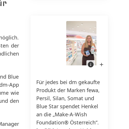
ür
150 Jahre Henkel
Su
20
150 Jahre Pioniergeist bedeuten,
möglich.
Fortschritt zielgerichtet zu
sten der
gestalten. Bei Henkel nutzen wir
dlichen
Wandel als Chancen und treiben
Henkel
Bild
und
in
Innovation, Nachhaltigkeit und
dm
Lightbox
drogerie
öffnen
Verantwortung voran, um eine
und Blue
markt
Für jedes bei dm gekaufte
starten
bessere Zukunft zu schaffen.
 dm-App
Spendenaktion
Produkt der Marken fewa,
für
Gemeinsam.
äume wie
Make-
Persil, Silan, Somat und
A-
 und den
Wish®
Blue Star spendet Henkel
Österreich
MEHR ERFAHREN
an die „Make-A-Wish
Foundation® Österreich“.
 Manager