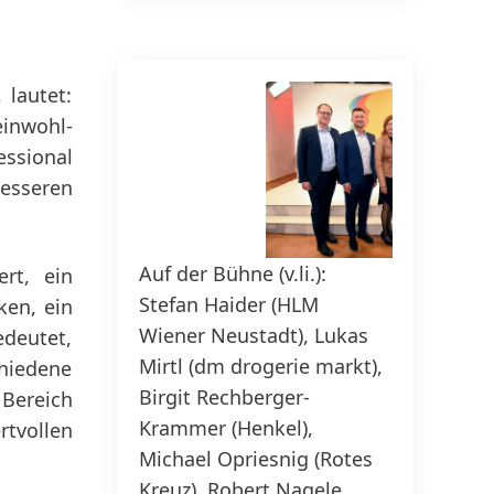
150 Jahre Henkel
Su
 lautet:
20
inwohl-
150 Jahre Pioniergeist bedeuten,
ssional
Fortschritt zielgerichtet zu
esseren
gestalten. Bei Henkel nutzen wir
Wandel als Chancen und treiben
Innovation, Nachhaltigkeit und
Auf der Bühne
(v.li.):
Auf d
rt, ein
Verantwortung voran, um eine
Stefan Haider
(HLM
Stefa
ken, ein
bessere Zukunft zu schaffen.
Wiener Neustadt), Lukas
Wiene
edeutet,
Gemeinsam.
Mirtl
(dm drogerie markt),
Mirtl
chiedene
Birgit Rechberger-
Birgi
 Bereich
MEHR ERFAHREN
Krammer
(Henkel),
Kram
rtvollen
Michael Opriesnig
(Rotes
Micha
Kreuz), Robert Nagele
Kreuz