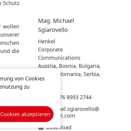
n Schutz
Mag. Michael
r wollen
Sgiarovello
 unserer
Henkel
Menschen
Corporate
 und die
Communications
Austria, Bosnia, Bulgaria,
Croatia, Romania, Serbia,
how des
herung von Cookies
Slovenia
erten 16
tenutzung zu
esignten
+43 676 8993 2744
michael.sgiarovello@
 Cookies akzeptieren
henkel.com
Download