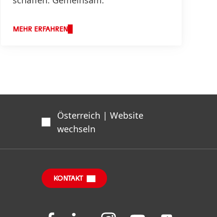
schaffen. Gemeinsam.
MEHR ERFAHREN
Österreich | Website
wechseln
KONTAKT
Folgen
Folgen
Folgen
Folgen
Folgen