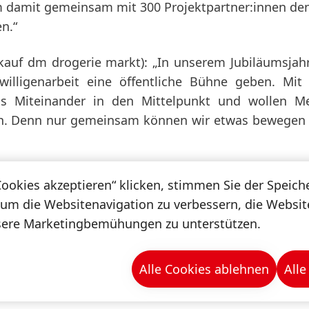
m damit gemeinsam mit 300 Projektpartner:innen de
n.“
nkauf dm drogerie markt): „In unserem Jubiläumsjah
iwilligenarbeit eine öffentliche Bühne geben. Mit
 das Miteinander in den Mittelpunkt und wollen 
rken. Denn nur gemeinsam können wir etwas bewegen
n Get-together war eine Upcycling Slow Fashion S
Cookies akzeptieren“ klicken, stimmen Sie der Speic
talt für Mode
(HLM) Wiener Neustadt. Dabei präsenti
 um die Websitenavigation zu verbessern, die Websi
essional-Spezialist:innen, am Catwalk ihre selbst d
sere Marketingbemühungen zu unterstützen.
Alle Cookies ablehnen
Alle