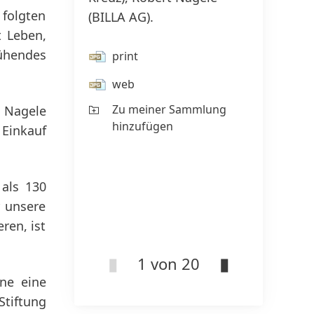
 folgten
(BILLA AG).
(BILLA
t Leben,
ühendes
print
pr
web
w
Zu meiner Sammlung
Z
t Nagele
hinzufügen
hi
 Einkauf
 als 130
r unsere
ren, ist
1 von 20
hne eine
tiftung