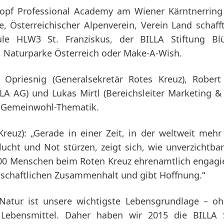
opf Professional Academy am Wiener Kärntnerring
e, Österreichischer Alpenverein, Verein Land schaff
ule HLW3 St. Franziskus, der BILLA Stiftung Bl
f, Naturparke Österreich oder Make-A-Wish.
l Opriesnig
(Generalsekretär Rotes Kreuz), Rober
LLA AG) und Lukas Mirtl
(Bereichsleiter Marketing &
ie Gemeinwohl-Thematik.
Kreuz): „Gerade in einer Zeit, in der weltweit mehr
ucht und Not stürzen, zeigt sich, wie unverzichtba
.000 Menschen beim Roten Kreuz ehrenamtlich engagie
ellschaftlichen Zusammenhalt und gibt Hoffnung.“
 Natur ist unsere wichtigste Lebensgrundlage – o
Lebensmittel. Daher haben wir 2015 die BILLA S