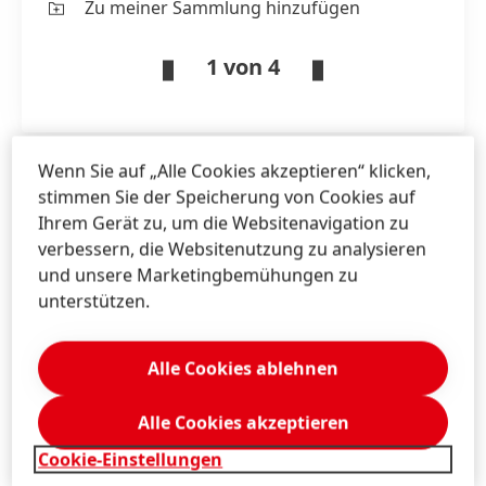
Zu meiner Sammlung hinzufügen
1 von 4
Wenn Sie auf „Alle Cookies akzeptieren“ klicken,
stimmen Sie der Speicherung von Cookies auf
Mag. Michael
Sgiarovello
Ihrem Gerät zu, um die Websitenavigation zu
Henkel
verbessern, die Websitenutzung zu analysieren
Corporate Communications
und unsere Marketingbemühungen zu
Austria, Bosnia, Bulgaria, Croatia, Romania,
unterstützen.
Serbia, Slovenia
+43 676 8993 2744
Alle Cookies ablehnen
michael.sgiarovello@henkel.com
Alle Cookies akzeptieren
Download Visitenkarte
Cookie-Einstellungen
Zu meiner Sammlung hinzufügen