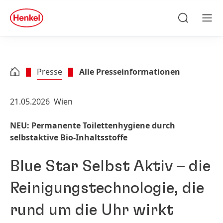
Zu Hauptinhalt springen
Zu Footer springen
quick
search
Suchen
Men
Presse
Alle Presseinformationen
21.05.2026
Wien
NEU: Permanente Toilettenhygiene durch
selbstaktive Bio-Inhaltsstoffe
Blue Star Selbst Aktiv – die
Reinigungstechnologie, die
rund um die Uhr wirkt