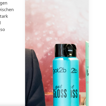
egen
wischen
tark
d
 so