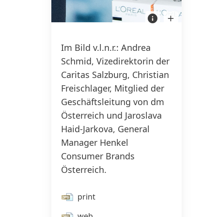
Ein
Bild
starkes
in
Zeichen
Lightbox
gegen
öffnen
Gewalt
Im Bild v.l.n.r.: Andrea
an
Frauen
Schmid, Vizedirektorin der
Caritas Salzburg, Christian
Freischlager, Mitglied der
Geschäftsleitung von dm
Österreich und Jaroslava
Haid-Jarkova, General
Manager Henkel
Consumer Brands
Österreich.
print
web