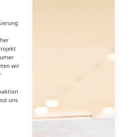
isierung
aher
Projekt
sumer
eten wir
r
d
naktion
eut uns