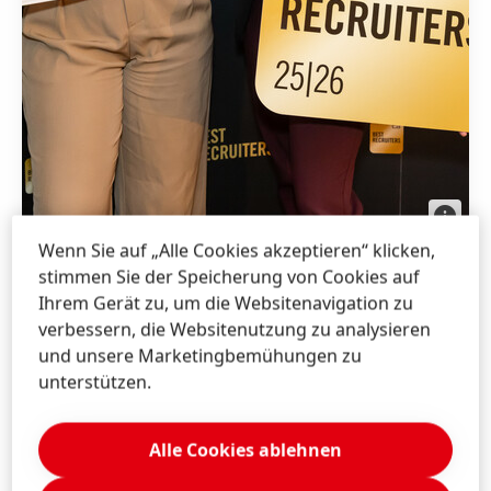
BEST-
RECRUIT
Studie
Wenn Sie auf „Alle Cookies akzeptieren“ klicken,
2025/26:
Henkel
stimmen Sie der Speicherung von Cookies auf
Melanie Zach
(Talent Acquisition Austria &
erneut
Branche
Ihrem Gerät zu, um die Websitenavigation zu
South East Europe, links) und Anna-Maria
verbessern, die Websitenutzung zu analysieren
Hillgartner
(Recruitment Specialist Austria,
und unsere Marketingbemühungen zu
rechts) freuen sich über die neuerliche Top-
unterstützen.
Bewertung für Henkel im BEST RECRUITERS-
Ranking.
Alle Cookies ablehnen
print