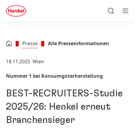
Zu Hauptinhalt springen
Zu Footer springen
quick
search
Suchen
Men
Presse
Alle Presseinformationen
18.11.2025
Wien
Nummer 1 bei Konsumgüterherstellung
BEST-RECRUITERS-Studie
2025/26: Henkel erneut
Branchensieger