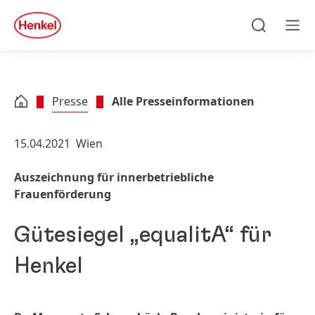
Zu Hauptinhalt springen
Zu Footer springen
quick
search
Suchen
Men
Presse
Alle Presseinformationen
15.04.2021
Wien
Auszeichnung für innerbetriebliche
Frauenförderung
Gütesiegel „equalitA“ für
Henkel