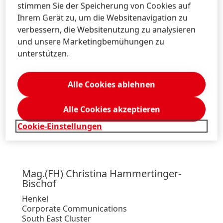
stimmen Sie der Speicherung von Cookies auf
Henkel
Ihrem Gerät zu, um die Websitenavigation zu
Corporate Communications
Austria, Bosnia, Bulgaria, Croatia, Romania,
verbessern, die Websitenutzung zu analysieren
Serbia, Slovenia
und unsere Marketingbemühungen zu
unterstützen.
+43 676 8993 2744
michael.sgiarovello@henkel.com
Alle Cookies ablehnen
Download Visitenkarte
Alle Cookies akzeptieren
Zu meiner Sammlung hinzufügen
Cookie-Einstellungen
Mag.
(FH) Christina
Hammertinger-
Bischof
Henkel
Corporate Communications
South East Cluster