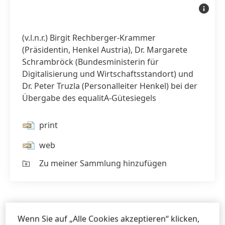
Birgit
Rechberg
Peter
Truzla
und
(v.l.n.r.) Birgit Rechberger-Krammer
Bundesmi
Margare
(Präsidentin, Henkel Austria), Dr. Margarete
Schramb
Schrambröck
(Bundesministerin für
Digitalisierung und Wirtschaftsstandort) und
Dr. Peter Truzla
(Personalleiter Henkel) bei der
Übergabe des equalitA-Gütesiegels
print
web
Zu meiner Sammlung hinzufügen
Mag. Michael
Sgiarovello
Wenn Sie auf „Alle Cookies akzeptieren“ klicken,