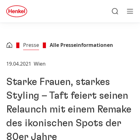
Zu Hauptinhalt springen
Zu Footer springen
quick
search
Suchen
Men
Presse
Alle Presseinformationen
19.04.2021
Wien
Starke Frauen, starkes
Styling – Taft feiert seinen
Relaunch mit einem Remake
des ikonischen Spots der
80er Jahre