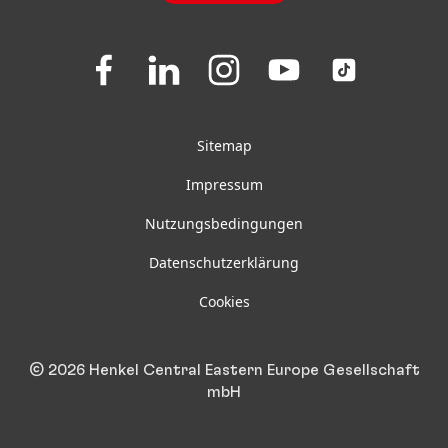
FAQ
Folgen
Folgen
Folgen
Folgen
Folgen
Sie
Sie
Sie
Sie
Sie
uns
uns
uns
uns
uns
auf
auf
auf
auf
auf
Facebook
LinkedIn
Instagram
Youtube
TikTok
Sitemap
Impressum
Nutzungsbedingungen
Datenschutzerklärung
Cookies
© 2026 Henkel Central Eastern Europe Gesellschaft
mbH