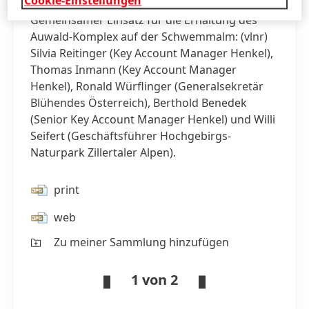
Cookie-Einstellungen
die
Gemeinsamer Einsatz für die Erhaltung des
Revitali
des
Auwald-Komplex auf der Schwemmalm:
(vlnr)
Aufwalds
auf
Silvia Reitinger
(Key Account Manager Henkel),
der
Thomas Inmann
(Key Account Manager
Schwem
Henkel), Ronald Würflinger
(Generalsekretär
Blühendes Österreich), Berthold Benedek
(Senior Key Account Manager Henkel) und Willi
Seifert
(Geschäftsführer Hochgebirgs-
Naturpark Zillertaler Alpen).
print
web
Zu meiner Sammlung hinzufügen
1 von 2