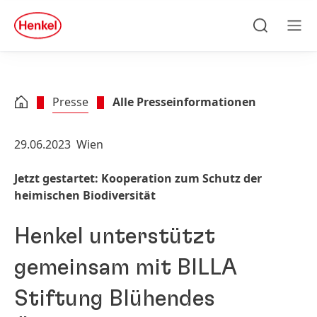
Zu Hauptinhalt springen
Zu Footer springen
quick
search
Suchen
Men
Presse
Alle Presseinformationen
29.06.2023
Wien
Jetzt gestartet: Kooperation zum Schutz der
heimischen Biodiversität
Henkel unterstützt
gemeinsam mit BILLA
Stiftung Blühendes